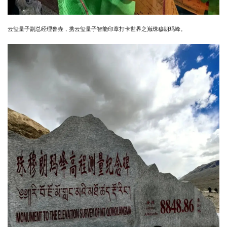
云玺量子副总经理鲁垚，携云玺量子智能印章打卡世界之巅珠穆朗玛峰。