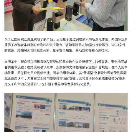
为了让国际观众更直观地了解产品，云玺量子通过实物演示与场景化体验，向国际观众
展示了AI智能体印章的全流程AI管控能力。该印章涵盖人脸/指纹身份识别、OCR文件
防篡改、端侧AI无盲区视觉分析、量子安全加密、主动防控等核心新技术。
在演示中，观众可以清晰看到AI智能体印章在政企办公场景下，如何高效、安全地完成
各类用章流程；在跨境贸易场景中，怎样保障文件签署的安全性和合规性；在个人用章
场景里，又怎样为用户提供便捷、可靠的用章体验。其“普适型”创新设计理念受到国际
观众高度认可，尤其在安全性与便捷性方面的突破，云玺量子的创新成果被誉为“重新
定义了印章的安全逻辑”，也引领了世界印章发展智能化趋势。