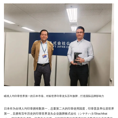
瞄准人均印章世界第一的日本市场，对标世界印章龙头百年旗牌，打造国际品牌影响力
日本作为全球人均印章拥有数第一，总量第二大的印章使用国度，印章普及率位居世界
第一，且拥有百年历史的印章世界龙头企业旗牌株式会社（シヤチハタ/Shachihat