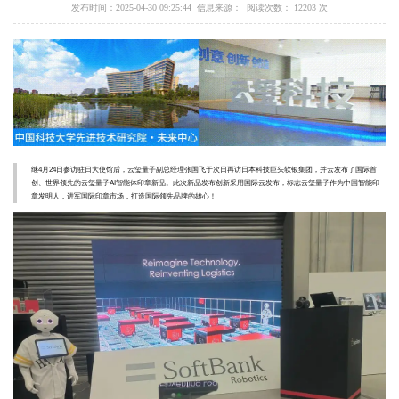
发布时间：2025-04-30 09:25:44 信息来源： 阅读次数： 12203 次
继4月24日参访驻日大使馆后，云玺量子副总经理张国飞于次日再访日本科技巨头软银集团，并云发布了国际首
创、世界领先的云玺量子AI智能体印章新品。此次新品发布创新采用国际云发布，标志云玺量子作为中国智能印
章发明人，进军国际印章市场，打造国际领先品牌的雄心！