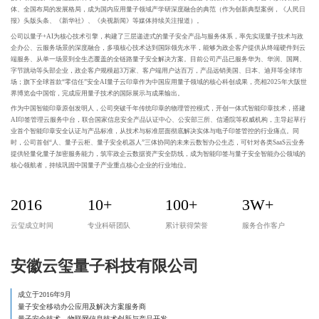
体、全国布局的发展格局，成为国内应用量子领域产学研深度融合的典范（作为创新典型案例，《人民日
报》头版头条、《新华社》、《央视新闻》等媒体持续关注报道）。
公司以量子+AI为核心技术引擎，构建了三层递进式的量子安全产品与服务体系，率先实现量子技术与政
企办公、云服务场景的深度融合，多项核心技术达到国际领先水平，能够为政企客户提供从终端硬件到云
端服务、从单一场景到全生态覆盖的全链路量子安全解决方案。目前公司产品已服务华为、华润、国网、
字节跳动等头部企业，政企客户规模超3万家、客户端用户达百万，产品远销美国、日本、迪拜等全球市
场；旗下全球首款“零信任”安全AI量子云印章作为中国应用量子领域的核心科创成果，亮相2025年大阪世
界博览会中国馆，完成应用量子技术的国际展示与成果输出。
作为中国智能印章原创发明人，公司突破千年传统印章的物理管控模式，开创一体式智能印章技术，搭建
AI印签管理云服务中台，联合国家信息安全产品认证中心、公安部三所、信通院等权威机构，主导起草行
业首个智能印章安全认证与产品标准，从技术与标准层面彻底解决实体与电子印签管控的行业痛点。同
时，公司首创“人、量子云柜、量子安全机器人”三体协同的未来云数智办公生态，可针对各类SaaS云业务
提供轻量化量子加密服务能力，筑牢政企云数据资产安全防线，成为智能印签与量子安全智能办公领域的
核心领航者，持续巩固中国量子产业重点核心企业的行业地位。
2016
10
+
100
+
3W
+
云玺成立时间
专业科研团队
累计获得荣誉
服务合作客户
安徽云玺量子科技有限公司
成立于2016年9月
量子安全移动办公应用及解决方案服务商
量子安全技术、物联网信息技术创新与产品开发