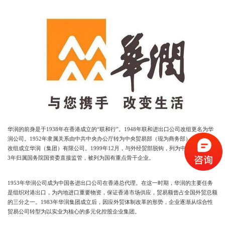
华润的前身是于1938年在香港成立的“联和行”。1948年联和进出口公司改组更名为华
润公司。1952年隶属关系由中共中央办公厅转为中央贸易部（现为商务部）。1983年
改组成立华润（集团）有限公司。1999年12月，与外经贸部脱钩，列为中央管理。200
3年归属国务院国资委直接监管，被列为国有重点骨干企业。
1953年华润公司成为中国各进出口公司在香港总代理。在这一时期，华润的主要任务
是组织对港出口，为内地进口重要物资，保证香港市场供应，贸易额曾占全国外贸总额
的三分之一。1983年华润集团成立后，因应外贸体制改革的形势，企业逐渐从综合性
贸易公司转型为以实业为核心的多元化控股企业集团。